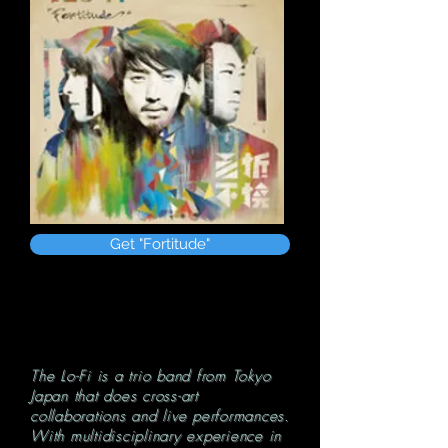
Get "Fortitude"
The Lo-Fi is a trio band from Tokyo
Japan that does cross-art
collaborations and live performances.
With multidisciplinary experience in