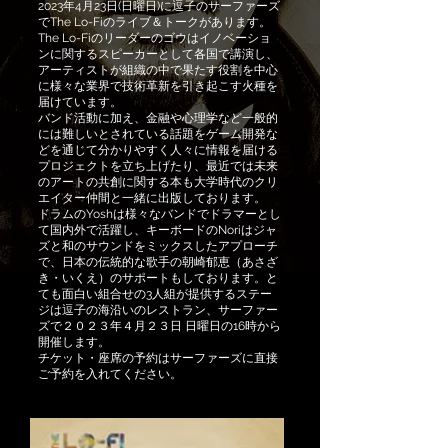
2023年4月23日(日曜日)に逗子のサーファーズ
でThe Lo-Fiのライブ＆トークがあります。
The Lo-Fiのリーダーのゴウはイノベーショ
ンに関するスピーカーとして各国で講演し、
アーティストが組織の中で果たす役割を中心
に様々な業界で技術革新を引き起こす火種を
届けています。
バンド活動に加え、金融や心理学など一般的
には難しいとされている話題をゲーム開発な
どを通じて分かりやすく人々に情報を届ける
プロジェクトを立ち上げたり、最近では未来
のアートの共創に関する本も大学時代のクリ
エイター仲間と一緒に出版しております。
ドラムのYoshは様々なバンドでドラマーとし
て国内外で活躍し、キーボードのNoriはジャ
ズと和のサウンドをミックスしたアプローチ
で、日本の伝統的な歌手の朝崎郁恵（あさざ
き・いくえ）のサポートもしております。と
ても面白い組合せの3人組が提供するステー
ジは逗子の海沿いのレストラン、サーファー
ズで２０２３年４月２３日 日曜日の16時から
開催します。
チケット・座席の予約はサーファーズに直接
ご予約を入れてください。